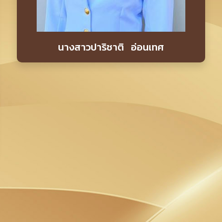
นางสาวปาริชาติ อ่อนเทศ