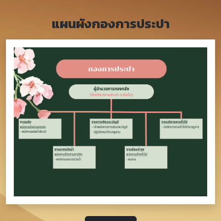
แผนผังกองการประปา