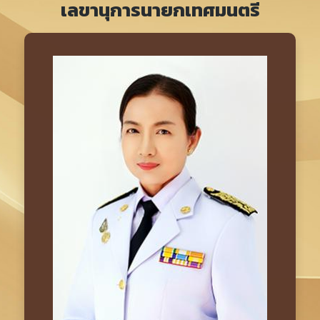
เลขานุการนายกเทศมนตรี