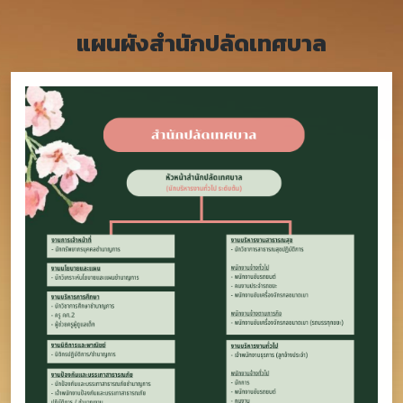
แผนผังสำนักปลัดเทศบาล