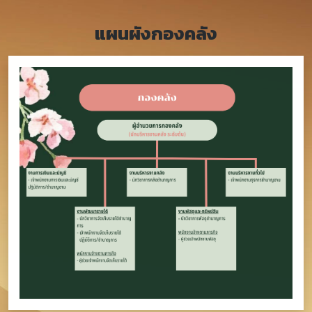
แผนผังกองคลัง