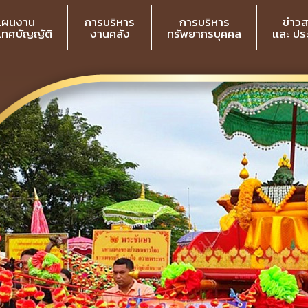
แผนงาน
การบริหาร
การบริหาร
ข่าว
 เทศบัญญัติ
งานคลัง
ทรัพยากรบุคคล
เเละ ป