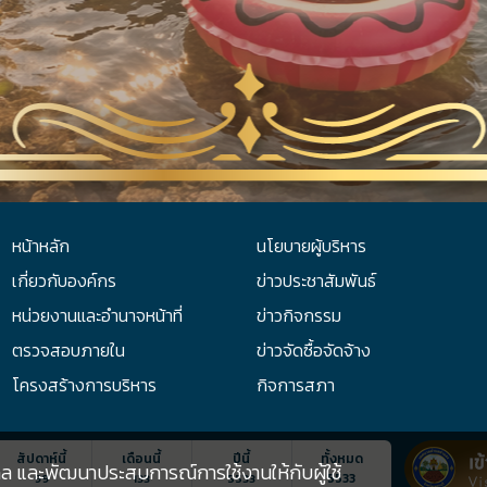
หน้าหลัก
นโยบายผู้บริหาร
เกี่ยวกับองค์กร
ข่าวประชาสัมพันธ์
หน่วยงานและอำนาจหน้าที่
ข่าวกิจกรรม
ตรวจสอบภายใน
ข่าวจัดซื้อจัดจ้าง
โครงสร้างการบริหาร
กิจการสภา
สัปดาห์นี้
เดือนนี้
ปีนี้
ทั้งหมด
ุคคล และพัฒนาประสบการณ์การใช้งานให้กับผู้ใช้
5533
99
133
5533