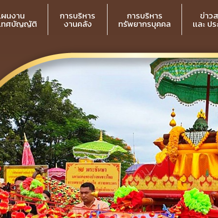
แผนงาน
การบริหาร
การบริหาร
ข่าว
 เทศบัญญัติ
งานคลัง
ทรัพยากรบุคคล
เเละ ป