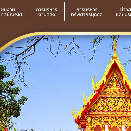
แผนงาน
การบริหาร
การบริหาร
ข่าว
 เทศบัญญัติ
งานคลัง
ทรัพยากรบุคคล
เเละ ป