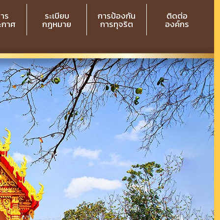
สาร
ระเบียบ
การป้องกัน
ติดต่อ
ระกาศ
กฎหมาย
การทุจริต
องค์กร