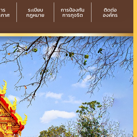
สาร
ระเบียบ
การป้องกัน
ติดต่อ
ระกาศ
กฎหมาย
การทุจริต
องค์กร