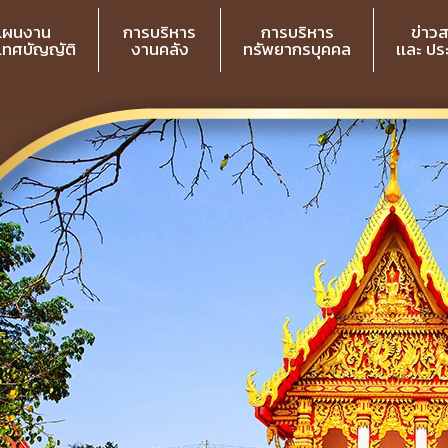
แผนงาน
การบริหาร
การบริหาร
ข่าว
 เทศบัญญัติ
งานคลัง
ทรัพยากรบุคคล
เเละ ป