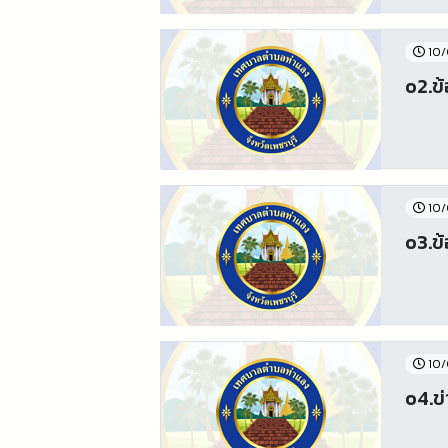
10/
o2.ข้
10/
o3.ข
10/
o4.ข