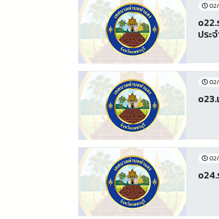
02/
o22.
ประจ
02/
o23.
02/
o24.