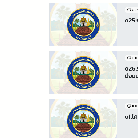
02/
o25.
01/
o26.
ปีงบ
10/
o1.โ