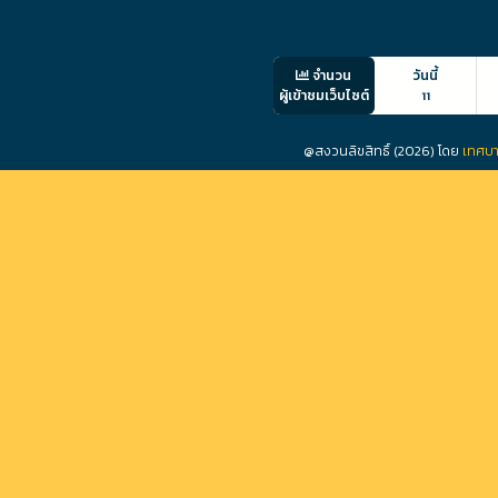
จำนวน
วันนี้
ผู้เข้าชมเว็บไซต์
11
@สงวนลิขสิทธิ์ (2026) โดย
เทศบา