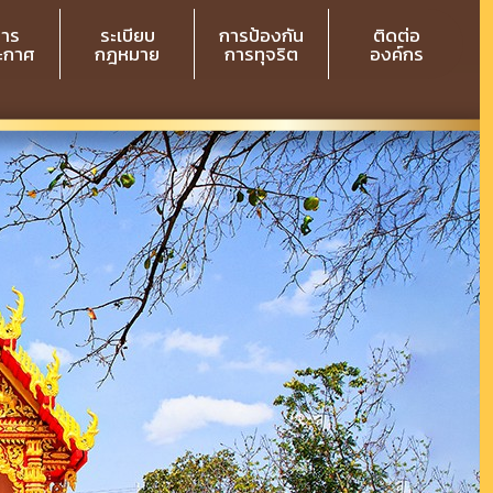
สาร
ระเบียบ
การป้องกัน
ติดต่อ
ระกาศ
กฎหมาย
การทุจริต
องค์กร