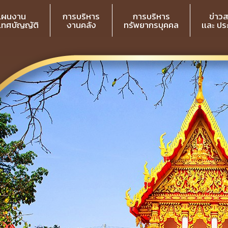
แผนงาน
การบริหาร
การบริหาร
ข่าว
 เทศบัญญัติ
งานคลัง
ทรัพยากรบุคคล
เเละ ป